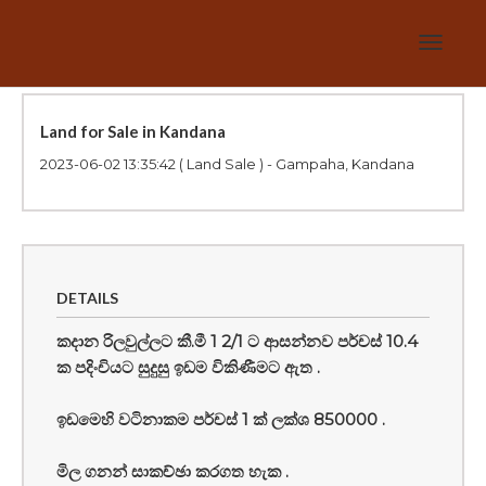
Toggle
navigat
Land for Sale in Kandana
2023-06-02 13:35:42
( Land Sale ) - Gampaha, Kandana
DETAILS
කදාන රිලවුල්ලට කී.මී 1 2/1 ට ආසන්නව පර්චස් 10.4
ක පදිංචියට සුදුසු ඉඩම විකිණීමට ඇත .
ඉඩමෙහි වටිනාකම පර්චස් 1 ක් ලක්ශ 850000 .
මිල ගනන් සාකච්ඡා කරගත හැක .