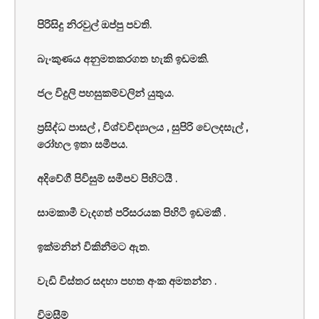
පිරිසිදු නිරවුල් ඔප්පු පවති.
බැංකුණය අනුමතකරගත හැකි ඉඩමකි.
ජල විදුලි පහසුකම්වලින් යුතුය.
ප්‍රසිද්ධ පාසල් , විශ්වවිද්‍යාලය , සුපිරි වෙලදසැල් ,
රෝහල ඉතා සමීපය.
අදිවේගී පිවිසුම් සමීපව පිහිටයී .
සාමකාමී වැදගත් පරිසරයක පිහිටි ඉඩමකී .
ඉක්මනින් විකිනීමට ඇත.
වැඩි විස්තර සදහා පහත අංක අමතන්න .
විමසීම්