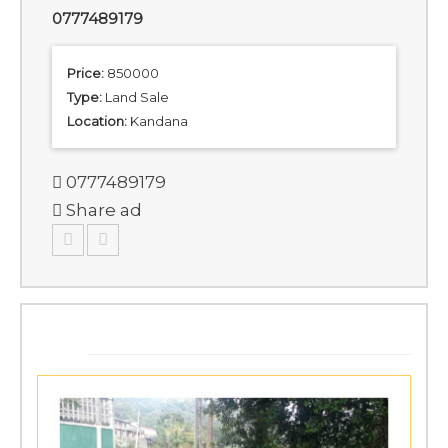
0777489179
Price:
850000
Type:
Land Sale
Location:
Kandana
0777489179
Share ad
SIMILAR ADS